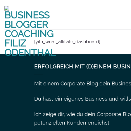
Zum
Inhalt
springen
[yith_wcaf_affiliate_dashboard]
ERFOLGREICH MIT (D)EINEM BUSI
Mit einem Corporate Blog dein Busine
Du hast ein eigenes Business und wills
Ich zeige dir, wie du dein Corporate Blo
potenziellen Kunden erreichst.